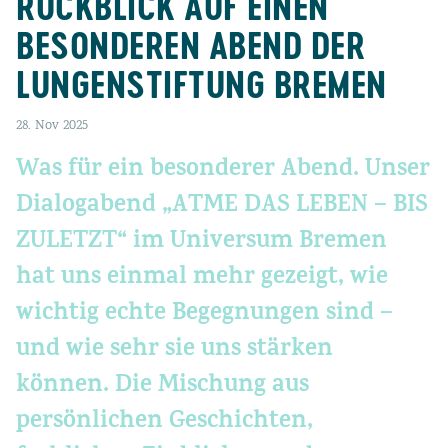
RÜCKBLICK AUF EINEN
BESONDEREN ABEND DER
LUNGENSTIFTUNG BREMEN
28. Nov 2025
Was für ein besonderer Abend. Unser
Dialogabend „ATME DAS LEBEN – BIS
ZULETZT“ im Universum Bremen
hat uns einmal mehr gezeigt, wie
wichtig echte Begegnungen sind –
und wie sehr sie uns stärken
können. Die Mischung aus
persönlichen Geschichten,